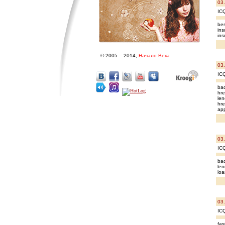
03
IC
bes
ins
in
© 2005 – 2014,
Начало Века
03
IC
bad
hre
len
hre
ap
03
IC
bad
len
lo
03
IC
fas