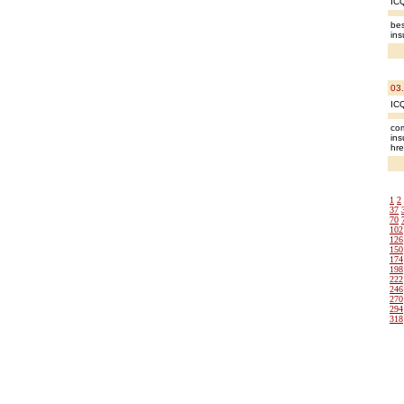
IC
bes
ins
03
IC
com
ins
hr
1
2
37
70
102
126
150
174
198
222
246
270
294
318