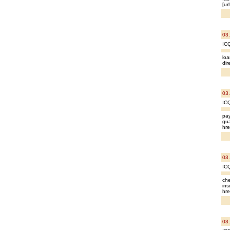
[ur
03
IC
loa
dir
03
IC
pay
gua
hre
03
IC
che
ins
hre
03