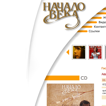
Го
Доб
03
IC
qui
cre