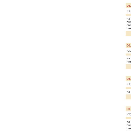
06
IC
<a 
hre
cos
hre
06
IC
<a 
hre
06
IC
<a 
06
IC
<a 
hre
hre