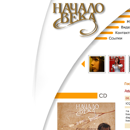
Го
Доб
06
IC
<a 
hre
dap
hre