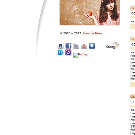
06
IC
<a 
© 2005 – 2014,
Начало Века
06
IC
<a 
hre
hre
gen
hre
hre
hre
hre
hre
06
IC
<a 
hre
hre
hre
hre
150
hre
buy