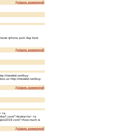
Добавить комментарий
 movie iphone porn ifap best
Добавить комментарий
ttp://mewkid.net/buy-
.bzo.uo http://mewkid.net/buy-
Добавить комментарий
> <a
itra7.com/">levitra</a> <a
//cipro2019.com/">how much is
Добавить комментарий