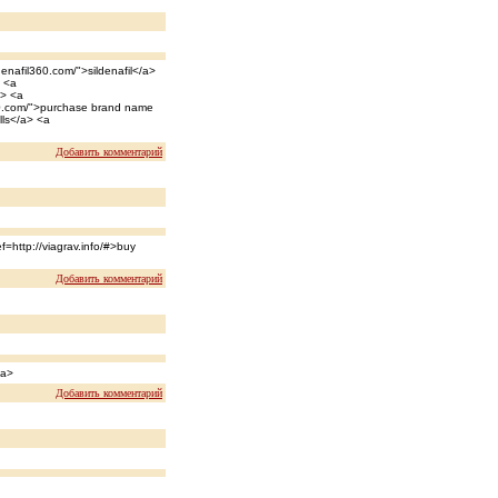
denafil360.com/">sildenafil</a>
> <a
a> <a
pr0.com/">purchase brand name
lls</a> <a
Добавить комментарий
ef=http://viagrav.info/#>buy
Добавить комментарий
/a>
Добавить комментарий