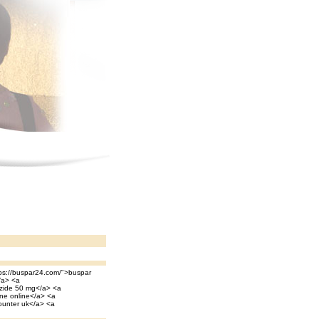
ttps://buspar24.com/">buspar
/a> <a
azide 50 mg</a> <a
ane online</a> <a
counter uk</a> <a